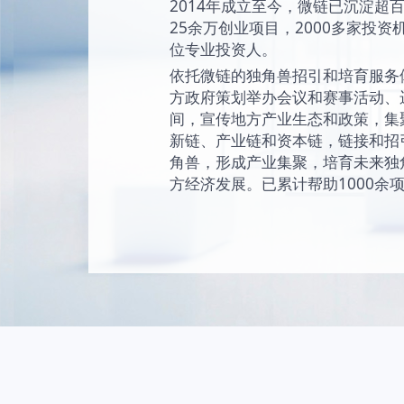
始终坚持“让创新成为
未来独角兽的愿景
现和陪伴独角兽成
独角兽。
2014年成立至今
25余万创业项目，2
位专业投资人。
依托微链的独角兽
方政府策划举办会
间，宣传地方产业
新链、产业链和资
角兽，形成产业集
方经济发展。已累计