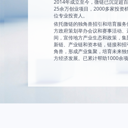
始终坚持“让创新成为
未来独角兽的愿景
现和陪伴独角兽成
独角兽。
2014年成立至今
25余万创业项目，2
位专业投资人。
依托微链的独角兽
方政府策划举办会
间，宣传地方产业
新链、产业链和资
角兽，形成产业集
方经济发展。已累计