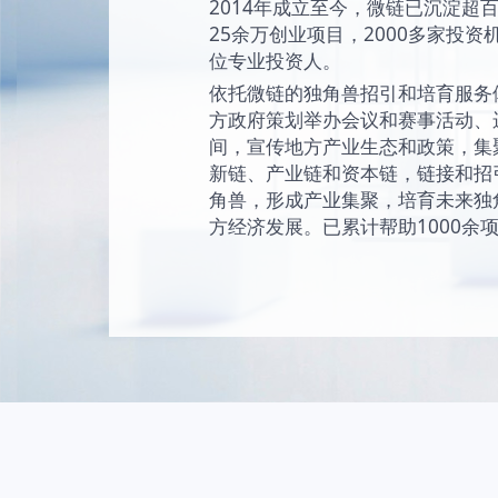
始终坚持“让创新成为
未来独角兽的愿景
现和陪伴独角兽成
独角兽。
2014年成立至今
25余万创业项目，2
位专业投资人。
依托微链的独角兽
方政府策划举办会
间，宣传地方产业
新链、产业链和资
角兽，形成产业集
方经济发展。已累计