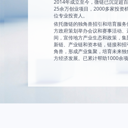
始终坚持“让创新成为
未来独角兽的愿景
现和陪伴独角兽成
独角兽。
2014年成立至今
25余万创业项目，2
位专业投资人。
依托微链的独角兽
方政府策划举办会
间，宣传地方产业
新链、产业链和资
角兽，形成产业集
方经济发展。已累计