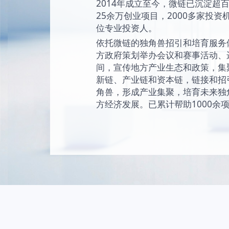
始终坚持“让创新成为
未来独角兽的愿景
现和陪伴独角兽成
独角兽。
2014年成立至今
25余万创业项目，2
位专业投资人。
依托微链的独角兽
方政府策划举办会
间，宣传地方产业
新链、产业链和资
角兽，形成产业集
方经济发展。已累计