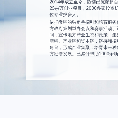
始终坚持“让创新成为
未来独角兽的愿景
现和陪伴独角兽成
独角兽。
2014年成立至今
25余万创业项目，2
位专业投资人。
依托微链的独角兽
方政府策划举办会
间，宣传地方产业
新链、产业链和资
角兽，形成产业集
方经济发展。已累计