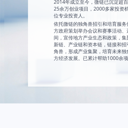
始终坚持“让创新成为
未来独角兽的愿景
现和陪伴独角兽成
独角兽。
2014年成立至今
25余万创业项目，2
位专业投资人。
依托微链的独角兽
方政府策划举办会
间，宣传地方产业
新链、产业链和资
角兽，形成产业集
方经济发展。已累计