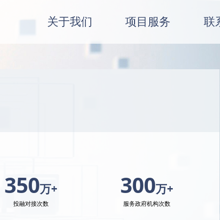
关于我们
About Us