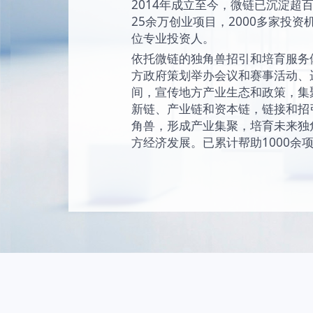
始终坚持“让创新成为
未来独角兽的愿景
现和陪伴独角兽成
独角兽。
2014年成立至今
25余万创业项目，2
位专业投资人。
依托微链的独角兽
方政府策划举办会
间，宣传地方产业
新链、产业链和资
角兽，形成产业集
方经济发展。已累计