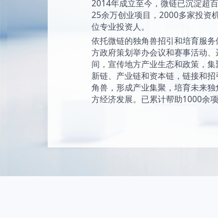
始终坚持“让创新成为
未来独角兽的愿景
现和陪伴独角兽成
独角兽。
2014年成立至今
25余万创业项目，2
位专业投资人。
依托微链的独角兽
方政府策划举办会
间，宣传地方产业
新链、产业链和资
角兽，形成产业集
方经济发展。已累计