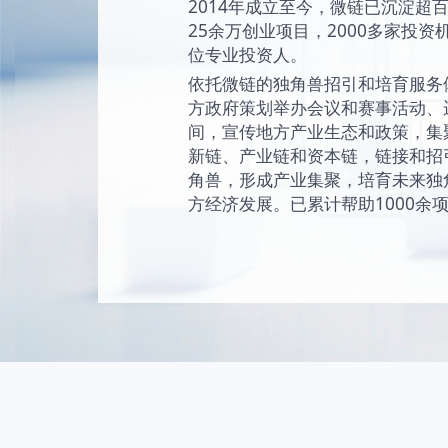
始终坚持“让创新成为
未来独角兽的愿景
现和陪伴独角兽成
独角兽。
2014年成立至今
25余万创业项目，2
位专业投资人。
依托微链的独角兽
方政府策划举办会
间，宣传地方产业
新链、产业链和资
角兽，形成产业集
方经济发展。已累计