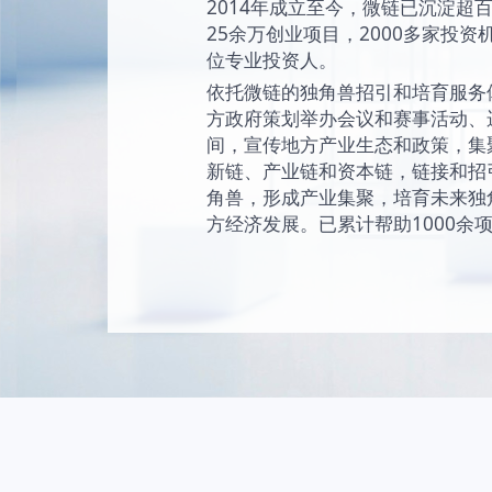
始终坚持“让创新成为
未来独角兽的愿景
现和陪伴独角兽成
独角兽。
2014年成立至今
25余万创业项目，2
位专业投资人。
依托微链的独角兽
方政府策划举办会
间，宣传地方产业
新链、产业链和资
角兽，形成产业集
方经济发展。已累计