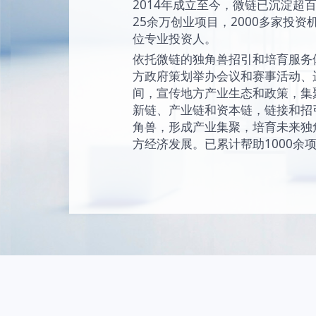
始终坚持“让创新成为
未来独角兽的愿景
现和陪伴独角兽成
独角兽。
2014年成立至今
25余万创业项目，2
位专业投资人。
依托微链的独角兽
方政府策划举办会
间，宣传地方产业
新链、产业链和资
角兽，形成产业集
方经济发展。已累计