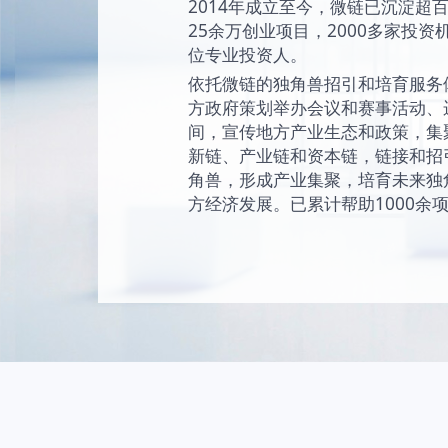
始终坚持“让创新成为
未来独角兽的愿景
现和陪伴独角兽成
独角兽。
2014年成立至今
25余万创业项目，2
位专业投资人。
依托微链的独角兽
方政府策划举办会
间，宣传地方产业
新链、产业链和资
角兽，形成产业集
方经济发展。已累计