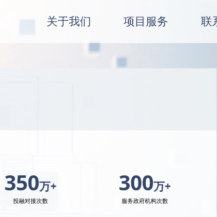
关于我们
About Us