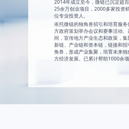
始终坚持“让创新成为
未来独角兽的愿景
现和陪伴独角兽成
独角兽。
2014年成立至今
25余万创业项目，2
位专业投资人。
依托微链的独角兽
方政府策划举办会
间，宣传地方产业
新链、产业链和资
角兽，形成产业集
方经济发展。已累计