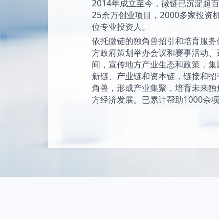
始终坚持“让创新成为
未来独角兽的愿景
现和陪伴独角兽成
独角兽。
2014年成立至今
25余万创业项目，2
位专业投资人。
依托微链的独角兽
方政府策划举办会
间，宣传地方产业
新链、产业链和资
角兽，形成产业集
方经济发展。已累计