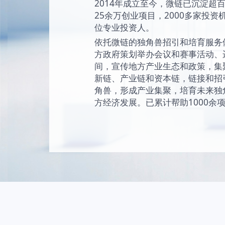
始终坚持“让创新成为
未来独角兽的愿景
现和陪伴独角兽成
独角兽。
2014年成立至今
25余万创业项目，2
位专业投资人。
依托微链的独角兽
方政府策划举办会
间，宣传地方产业
新链、产业链和资
角兽，形成产业集
方经济发展。已累计