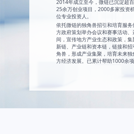
始终坚持“让创新成为
未来独角兽的愿景
现和陪伴独角兽成
独角兽。
2014年成立至今
25余万创业项目，2
位专业投资人。
依托微链的独角兽
方政府策划举办会
间，宣传地方产业
新链、产业链和资
角兽，形成产业集
方经济发展。已累计