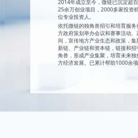
始终坚持“让创新成为
未来独角兽的愿景
现和陪伴独角兽成
独角兽。
2014年成立至今
25余万创业项目，2
位专业投资人。
依托微链的独角兽
方政府策划举办会
间，宣传地方产业
新链、产业链和资
角兽，形成产业集
方经济发展。已累计