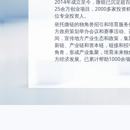
始终坚持“让创新成为
未来独角兽的愿景
现和陪伴独角兽成
独角兽。
2014年成立至今
25余万创业项目，2
位专业投资人。
依托微链的独角兽
方政府策划举办会
间，宣传地方产业
新链、产业链和资
角兽，形成产业集
方经济发展。已累计