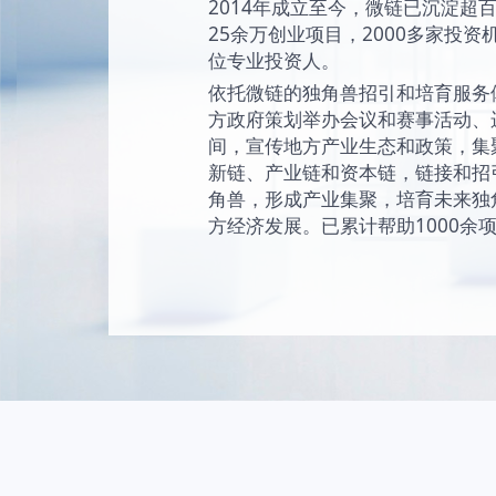
始终坚持“让创新成为
未来独角兽的愿景
现和陪伴独角兽成
独角兽。
2014年成立至今
25余万创业项目，2
位专业投资人。
依托微链的独角兽
方政府策划举办会
间，宣传地方产业
新链、产业链和资
角兽，形成产业集
方经济发展。已累计