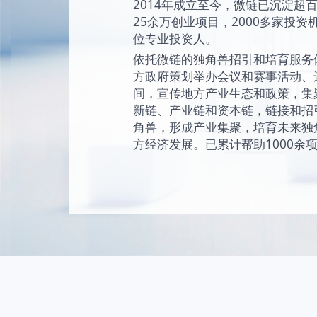
始终坚持“让创新成为
未来独角兽的愿景
现和陪伴独角兽成
独角兽。
2014年成立至今
25余万创业项目，2
位专业投资人。
依托微链的独角兽
方政府策划举办会
间，宣传地方产业
新链、产业链和资
角兽，形成产业集
方经济发展。已累计