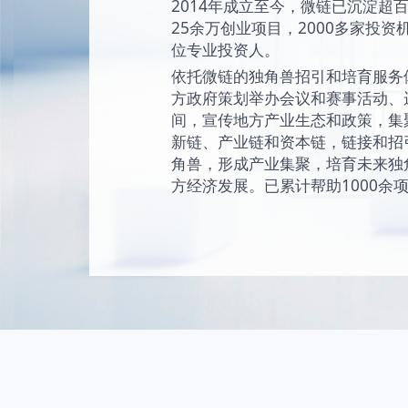
始终坚持“让创新成为
未来独角兽的愿景
现和陪伴独角兽成
独角兽。
2014年成立至今
25余万创业项目，2
位专业投资人。
依托微链的独角兽
方政府策划举办会
间，宣传地方产业
新链、产业链和资
角兽，形成产业集
方经济发展。已累计