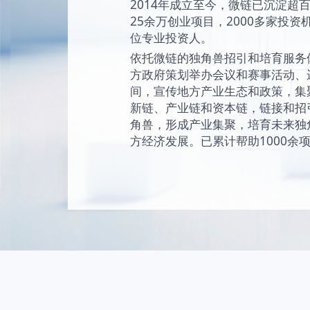
始终坚持“让创新成为
未来独角兽的愿景
现和陪伴独角兽成
独角兽。
2014年成立至今
25余万创业项目，2
位专业投资人。
依托微链的独角兽
方政府策划举办会
间，宣传地方产业
新链、产业链和资
角兽，形成产业集
方经济发展。已累计