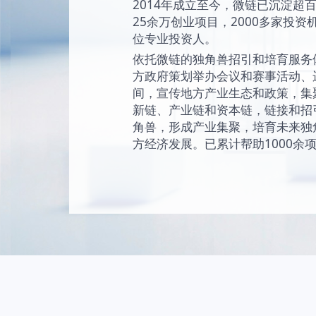
始终坚持“让创新成为
未来独角兽的愿景
现和陪伴独角兽成
独角兽。
2014年成立至今
25余万创业项目，2
位专业投资人。
依托微链的独角兽
方政府策划举办会
间，宣传地方产业
新链、产业链和资
角兽，形成产业集
方经济发展。已累计