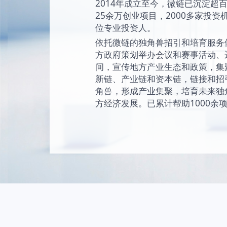
始终坚持“让创新成为
未来独角兽的愿景
现和陪伴独角兽成
独角兽。
2014年成立至今
25余万创业项目，2
位专业投资人。
依托微链的独角兽
方政府策划举办会
间，宣传地方产业
新链、产业链和资
角兽，形成产业集
方经济发展。已累计