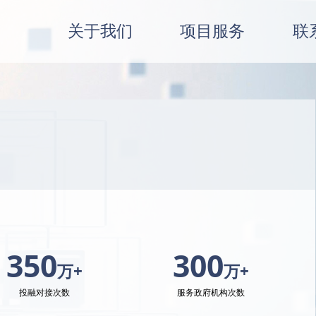
关于我们
About Us