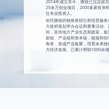
始终坚持“让创新成为
未来独角兽的愿景
现和陪伴独角兽成
独角兽。
2014年成立至今
25余万创业项目，2
位专业投资人。
依托微链的独角兽
方政府策划举办会
间，宣传地方产业
新链、产业链和资
角兽，形成产业集
方经济发展。已累计