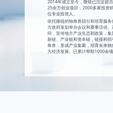
始终坚持“让创新成为
未来独角兽的愿景
现和陪伴独角兽成
独角兽。
2014年成立至今
25余万创业项目，2
位专业投资人。
依托微链的独角兽
方政府策划举办会
间，宣传地方产业
新链、产业链和资
角兽，形成产业集
方经济发展。已累计