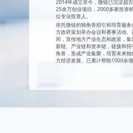
始终坚持“让创新成为
未来独角兽的愿景
现和陪伴独角兽成
独角兽。
2014年成立至今
25余万创业项目，2
位专业投资人。
依托微链的独角兽
方政府策划举办会
间，宣传地方产业
新链、产业链和资
角兽，形成产业集
方经济发展。已累计