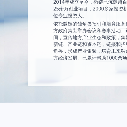
始终坚持“让创新成为
未来独角兽的愿景
现和陪伴独角兽成
独角兽。
2014年成立至今
25余万创业项目，2
位专业投资人。
依托微链的独角兽
方政府策划举办会
间，宣传地方产业
新链、产业链和资
角兽，形成产业集
方经济发展。已累计