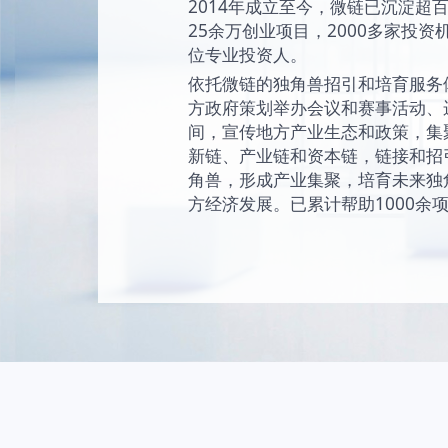
始终坚持“让创新成为
未来独角兽的愿景
现和陪伴独角兽成
独角兽。
2014年成立至今
25余万创业项目，2
位专业投资人。
依托微链的独角兽
方政府策划举办会
间，宣传地方产业
新链、产业链和资
角兽，形成产业集
方经济发展。已累计